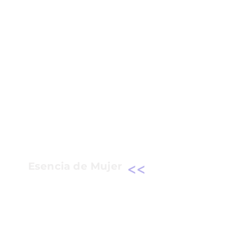
<<
Esencia de Mujer
Un recuerdo especial para conservar
personas, experiencias y momentos
que merecen permanecer presentes.
Un detalle lleno de significado y
reconocimiento.