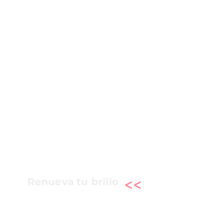
<<
Renueva tu brillo
Una experiencia de cuidado facial
diseñada para consentir la piel y
disfrutar de un momento de bienestar