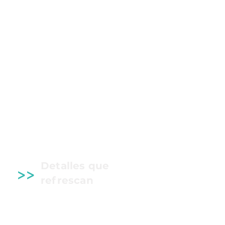
Detalles que
>>
refrescan
Un detalle sencillo, útil y refrescante
que acompaña la jornada con un toque
de frescura.