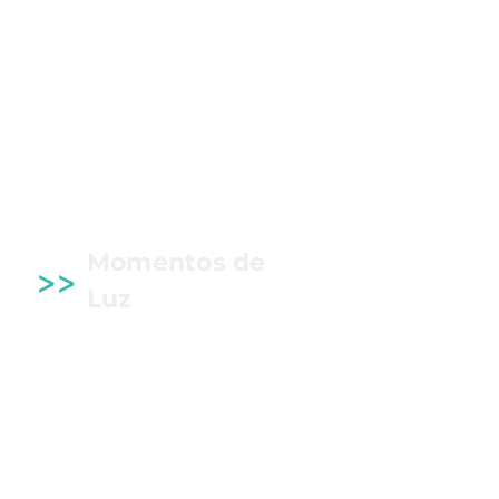
Momentos de
>>
Luz
Una vela aromatizada creada para
llenar cualquier espacio de calidez,
armonía y bienestar.