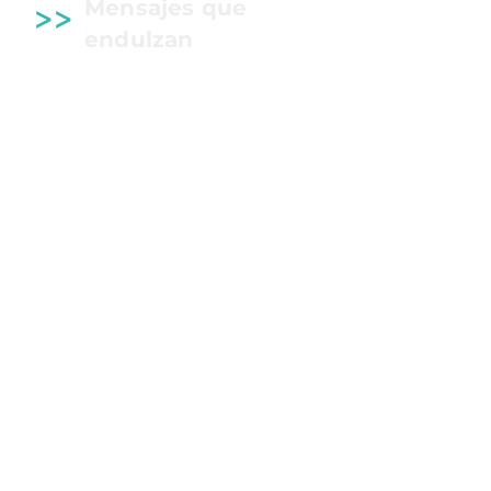
>>
Mensajes que
endulzan
Un regalo que combina sabor y
emociones a través de mensajes
personalizados que hacen sonreír.
Contiene:
>
Galletas personalizadas con
mensajes temáticos