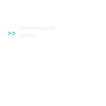
Momentos de
>>
calma
Un detalle pensado para regalar bienestar
y desconexión en medio de la rutina. Ideal
para crear una pausa especial y disfrutar
de un instante de tranquilidad.
Contiene:
>
Aceite relajante corporal
>
Vela mini aromatizada
>
Chocolatico de cortesía