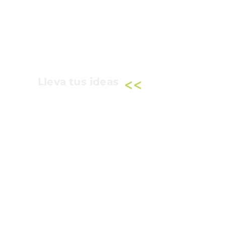
<<
Lleva tus ideas
Un set práctico y versátil para
acompañar reuniones, proyectos
y nuevas ideas donde
quiera que vayan.
Contiene:
Totebag personalizada
<
Libreta personalizada
<
Esfero personalizado
<