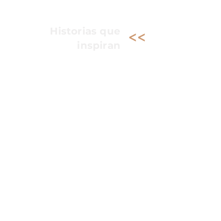
<<
Historias que
inspiran
Una libreta personalizada para
capturar ideas, sueños, proyectos y
momentos importantes. Un detalle
práctico y significativo para el día a día.
Contiene:
Libreta personalizada para
hombre o mujer