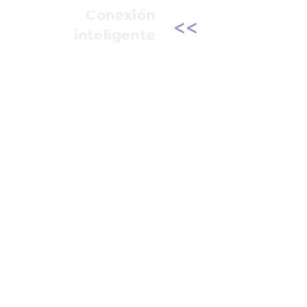
Conexión
<<
inteligente
Un regalo funcional pensado para
quienes valoran los pequeños
detalles que facilitan el día a día.
Contiene:
Holder para celular
<
Pañito limpiador
<
para dispositivos o lentes