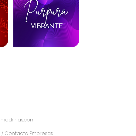
madrinas.com
7
/ Contacto Empresas