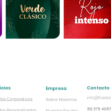
icios
Contacto
Empresa
info@hadas
los Corporativos
Sobre Nosotros
312 375 405
los Personalizados
Nuestro Equipo