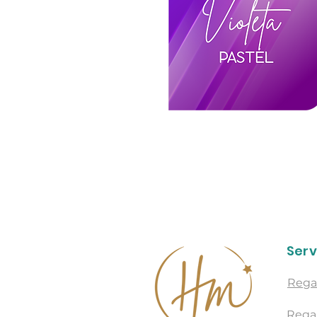
Serv
Rega
Rega