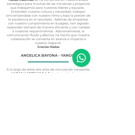
estratégico para muchas de las iniciativas y proyectos
que trabajamos para nuestros líderes y equipos.
Entienden nuestra cultura y necesidad, trabajan
sincronizándose con nuestro ritmo y bajo la presión de
la excelencia en el resultado. Además de empatizar
con nuestro cumplimiento en budgets, han logrado
responder siempre de manera eficiente y con calidad
a nuestros requerimientos. Adicionalmente, la
comunicacion fluida y efectiva, ha hecho que nuestra
colaboración se convierta en alianza e impacte a
nuestro negocio!
Gracias Hadas
ANGELICA BAYONA - YANGO
A lo largo de estos seis años de vinculación constante,
HADAS MADRINAS S.A.S.
ha demostrado ser un
aliado estratégico de alto nivel, destacándose por:
•Excelencia y Calidad:
Entrega de productos y
servicios bajo los más estric-tos estándares exigidos
por empresas multinacionales y nacionales.
•Confiabilidad y Ética:
Una trayectoria impecable y un
compromiso abso-luto con los acuerdos establecidos.
•Capacidad de Respuesta:
Gran disposición y agilidad
para atender los requerimientos de nuestra
organización de manera oportuna.
ANDREA CARRANZA - ALFAPEOPLE