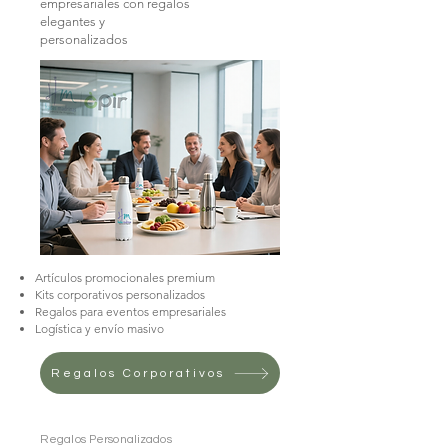
empresariales con regalos
elegantes y
personalizados
Eventos corporativos temáticos
Experiencias gastronómicas
Talleres y actividades grupales
Celebraciones personalizadas
Regalos Personalizados
Artículos promocionales premium
Kits corporativos personalizados
Experiencias
Regalos para eventos empresariales
Logística y envío masivo
Regalos Corporativos
Regalos Personalizados