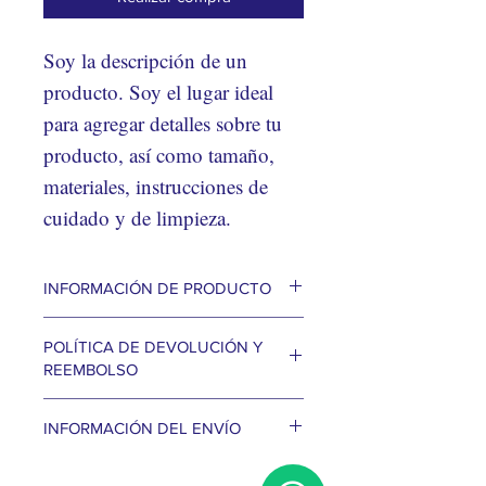
Soy la descripción de un 
producto. Soy el lugar ideal 
para agregar detalles sobre tu 
producto, así como tamaño, 
materiales, instrucciones de 
cuidado y de limpieza.
INFORMACIÓN DE PRODUCTO
Soy la descripción de un
POLÍTICA DE DEVOLUCIÓN Y
producto. Soy el lugar ideal
REEMBOLSO
para agregar detalles sobre tu
Soy una política de devolución
producto, así como tamaño,
INFORMACIÓN DEL ENVÍO
y reembolso. Una oportunidad
materiales, instrucciones de
Soy la Política de envío. Soy el
ideal para explicarles a tus
cuidado y de limpieza. Es